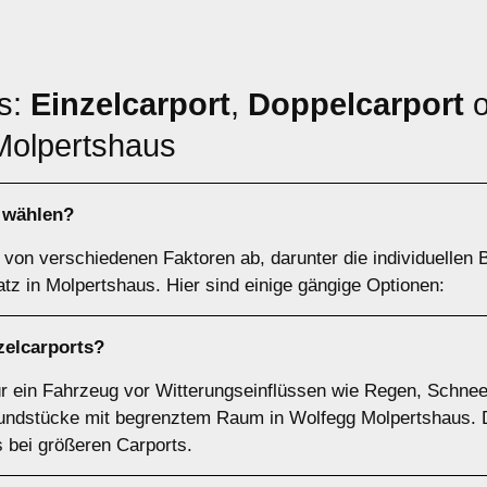
ts:
Einzelcarport
,
Doppelcarport
o
Molpertshaus
h wählen?
von verschiedenen Faktoren ab, darunter die individuellen B
tz in Molpertshaus. Hier sind einige gängige Optionen:
zelcarports
?
für ein Fahrzeug vor Witterungseinflüssen wie Regen, Schnee
undstücke mit begrenztem Raum in Wolfegg Molpertshaus. Die
s bei größeren Carports.