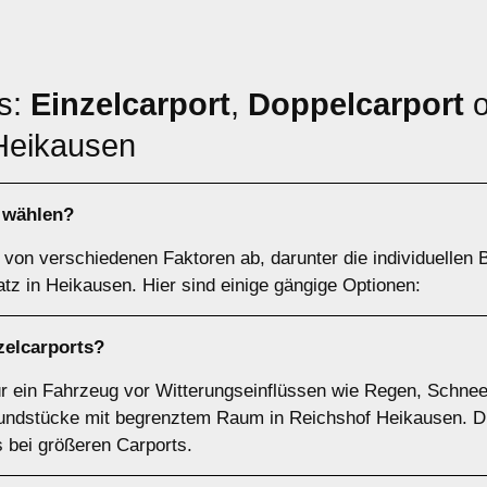
ts:
Einzelcarport
,
Doppelcarport
o
Heikausen
h wählen?
von verschiedenen Faktoren ab, darunter die individuellen B
tz in Heikausen. Hier sind einige gängige Optionen:
zelcarports
?
für ein Fahrzeug vor Witterungseinflüssen wie Regen, Schnee
undstücke mit begrenztem Raum in Reichshof Heikausen. Die 
s bei größeren Carports.