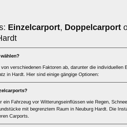
ts:
Einzelcarport
,
Doppelcarport
o
Hardt
h wählen?
von verschiedenen Faktoren ab, darunter die individuellen B
tz in Hardt. Hier sind einige gängige Optionen:
zelcarports
?
für ein Fahrzeug vor Witterungseinflüssen wie Regen, Schnee
undstücke mit begrenztem Raum in Neuburg Hardt. Die Install
eren Carports.