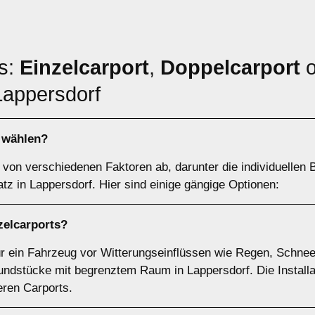
ts:
Einzelcarport
,
Doppelcarport
o
Lappersdorf
h wählen?
von verschiedenen Faktoren ab, darunter die individuellen B
tz in Lappersdorf. Hier sind einige gängige Optionen:
zelcarports
?
für ein Fahrzeug vor Witterungseinflüssen wie Regen, Schnee
undstücke mit begrenztem Raum in Lappersdorf. Die Installat
eren Carports.