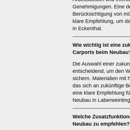
Genehmigungen. Eine det
Berücksichtigung von mö
klare Empfehlung, um da
in Eckenthal.
Wie wichtig ist eine
zu
Carports beim Neubau
Die Auswahl einer zukunf
entscheidend, um den Wert
sichern. Materialien mit 
das sich an zukünftige B
eine klare Empfehlung fü
Neubau in Laberweinting
Welche
Zusatzfunktio
Neubau zu empfehlen?