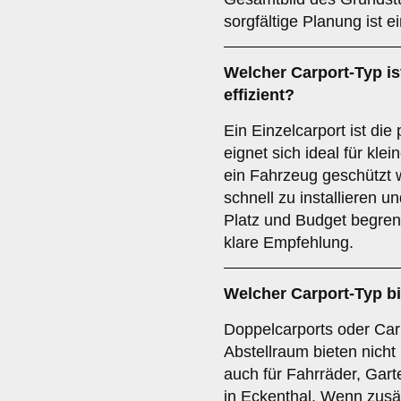
sorgfältige Planung ist 
Welcher
Carport-Typ
is
effizient?
Ein Einzelcarport ist di
eignet sich ideal für kl
ein Fahrzeug geschützt w
schnell zu installieren 
Platz und Budget begrenzt
klare Empfehlung.
Welcher
Carport-Typ
bi
Doppelcarports oder Carp
Abstellraum bieten nicht
auch für Fahrräder, Gar
in Eckenthal. Wenn zusätz