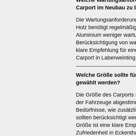
Welche
Wartungsanfor
Carport im Neubau zu 
Die Wartungsanforderunge
Holz benötigt regelmäßi
Aluminium weniger wartu
Berücksichtigung von wa
klare Empfehlung für eine
Carport in Laberweinting
Welche
Größe
sollte f
gewählt werden?
Die Größe des Carports 
der Fahrzeuge abgestimm
Bedürfnisse, wie zusätz
sollten berücksichtigt we
Größe ist eine klare Empf
Zufriedenheit in Eckentha