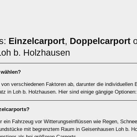
ts:
Einzelcarport
,
Doppelcarport
o
Loh b. Holzhausen
h wählen?
von verschiedenen Faktoren ab, darunter die individuellen B
tz in Loh b. Holzhausen. Hier sind einige gängige Optionen:
zelcarports
?
für ein Fahrzeug vor Witterungseinflüssen wie Regen, Schnee
undstücke mit begrenztem Raum in Geisenhausen Loh b. Holzh
nstiger als bei größeren Carports.