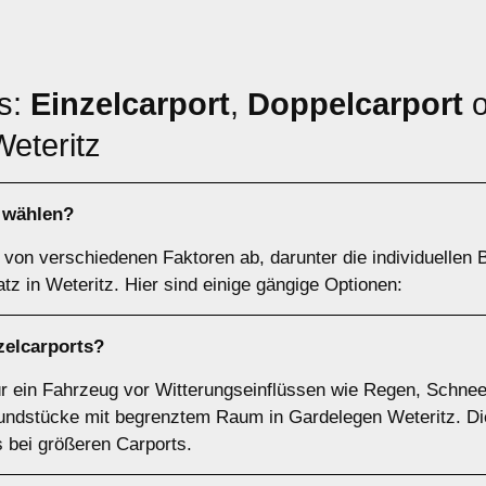
ts:
Einzelcarport
,
Doppelcarport
o
Weteritz
h wählen?
von verschiedenen Faktoren ab, darunter die individuellen B
tz in Weteritz. Hier sind einige gängige Optionen:
zelcarports
?
für ein Fahrzeug vor Witterungseinflüssen wie Regen, Schnee
undstücke mit begrenztem Raum in Gardelegen Weteritz. Die I
s bei größeren Carports.