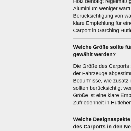
Holz benötigt regelmäßi
Aluminium weniger wartu
Berücksichtigung von wa
klare Empfehlung für eine
Carport in Garching Hutl
Welche
Größe
sollte f
gewählt werden?
Die Größe des Carports 
der Fahrzeuge abgestimm
Bedürfnisse, wie zusätz
sollten berücksichtigt we
Größe ist eine klare Empf
Zufriedenheit in Hutlehe
Welche
Designaspekte
des Carports in den N