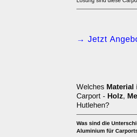
Lösung sind diese Carpo
→ Jetzt Angebo
Welches
Material
Carport -
Holz
,
Me
Hutlehen?
Was sind die Untersch
Aluminium
für Carport