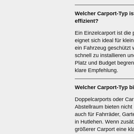
Welcher
Carport-Typ
is
effizient?
Ein Einzelcarport ist di
eignet sich ideal für kl
ein Fahrzeug geschützt 
schnell zu installieren 
Platz und Budget begrenzt
klare Empfehlung.
Welcher
Carport-Typ
bi
Doppelcarports oder Carp
Abstellraum bieten nicht
auch für Fahrräder, Gar
in Hutlehen. Wenn zusätzl
größerer Carport eine k