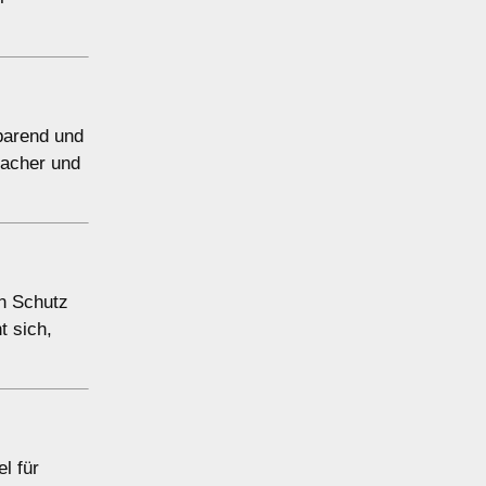
sparend und
facher und
en Schutz
t sich,
l für