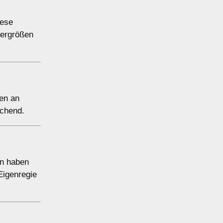
iese
dergrößen
nen an
echend.
en haben
Eigenregie