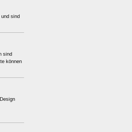
n und sind
h sind
tte können
 Design