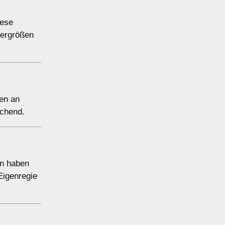
iese
dergrößen
nen an
echend.
en haben
Eigenregie