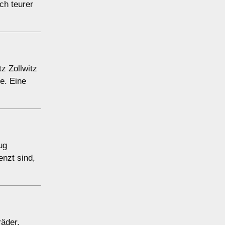
ch teurer
z Zollwitz
e. Eine
ug
enzt sind,
räder,