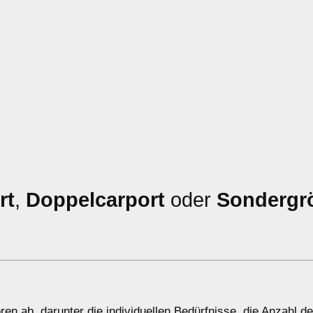
rt
,
Doppelcarport
oder
Sondergr
n ab, darunter die individuellen Bedürfnisse, die Anzahl de