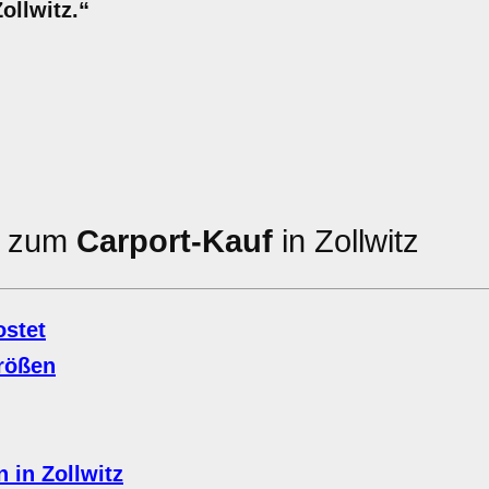
ollwitz.“
en zum
Carport-Kauf
in Zollwitz
ostet
rößen
 in Zollwitz