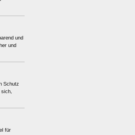
sparend und
cher und
en Schutz
 sich,
l für