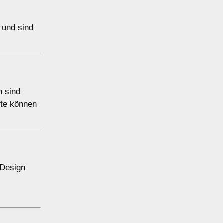
n und sind
h sind
tte können
 Design