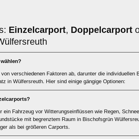
ts:
Einzelcarport
,
Doppelcarport
o
Wülfersreuth
h wählen?
von verschiedenen Faktoren ab, darunter die individuellen B
tz in Wülfersreuth. Hier sind einige gängige Optionen:
zelcarports
?
für ein Fahrzeug vor Witterungseinflüssen wie Regen, Schnee
undstücke mit begrenztem Raum in Bischofsgrün Wülfersreuth.
ger als bei größeren Carports.